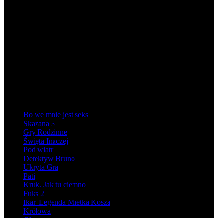
Nagrania studyjne
TVN / WATCHOUT STUDIO
LISTY DO M.5
Nagrania studyjne, nagranie muzyki
TVN
Bo we mnie jest seks
Skazana 3
Gry Rodzinne
Święta Inaczej
Pod wiatr
Detektyw Bruno
Ukryta Gra
Pati
Kruk. Jak tu ciemno
Fuks 2
Ikar. Legenda Mietka Kosza
Królowa