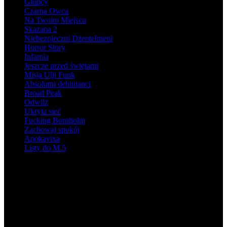
Głupcy
Czarna Owca
Na Twoim Miejscu
Skazana 2
Niebezpieczni Dżentelmeni
Horror Story
Infamia
Jeszcze przed świętami
Misja Ulji Funk
Absolutni debiutanci
Broad Peak
Odwilż
Ukryta sieć
Fucking Bornholm
Zachowaj spokój
Apokavixa
Listy do M.5
KONCERT „NIE TAKA CICHA”
Produkcja muzyczna, Kierownictwo muzyczne
KBF