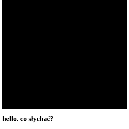
PROPELLER FILM
LOTTO “KULKI – SĄSIEDZI”
Postprodukcja dźwięku
PROPELLER FILM
MAZOWIECKA JEDNOSTKA WDRAŻANIA
PROJEKTÓW UNIJNYCH #EFEKTUE
Postprodukcja dźwięku
PROPELLER FILM
LOTTO „KULE. DRUŻYNA MASECZEK”
Postprodukcja dźwięku
PROPELLER FILM
hello. co słychać?