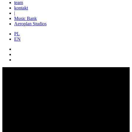
team
kontakt
|
Music Bank
Aeroplan Studios
PL
EN
BO WE MNIE JEST SEKS
Nagrania studyjne
RE STUDIO
SKAZANA 3