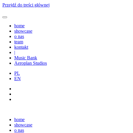
Przejdź do treści głównej
home
showcase
o nas
team
kontakt
|
Music Bank
Aeroplan Studios
PL
EN
home
showcase
o nas