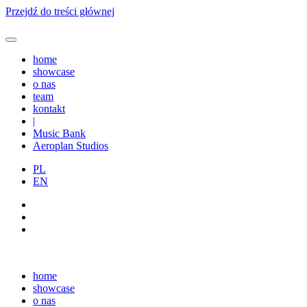
Przejdź do treści głównej
home
showcase
o nas
team
kontakt
|
Music Bank
Aeroplan Studios
PL
EN
home
showcase
o nas