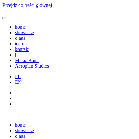
Przejdź do treści głównej
home
showcase
o nas
team
kontakt
|
Music Bank
Aeroplan Studios
PL
EN
home
showcase
o nas