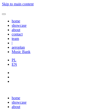
Skip to main content
home
showcase
about
contact
team
|
aeroplan
Music Bank
PL
EN
home
showcase
about