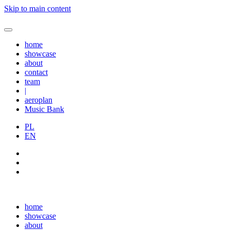
Skip to main content
home
showcase
about
contact
team
|
aeroplan
Music Bank
PL
EN
home
showcase
about